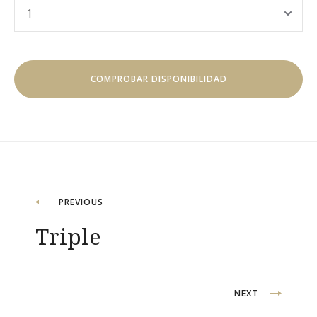
Navegación
PREVIOUS
Triple
de
entradas
NEXT